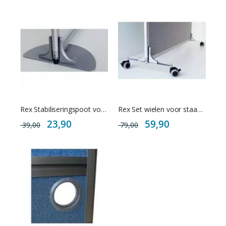
Rex Stabiliseringspoot voor staande scheidingswand
Rex Set wielen voor staande scheidingswand
Special
Special
23,90
59,90
39,00
79,00
Price
Price