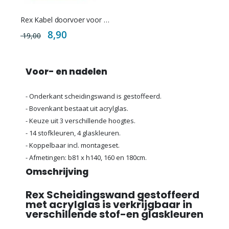
Rex Kabel doorvoer voor scheidingswand
Special
8,90
19,00
Price
Voor- en nadelen
- Onderkant scheidingswand is gestoffeerd.
- Bovenkant bestaat uit acrylglas.
- Keuze uit 3 verschillende hoogtes.
- 14 stofkleuren, 4 glaskleuren.
- Koppelbaar incl. montageset.
- Afmetingen: b81 x h140, 160 en 180cm.
Omschrijving
Rex Scheidingswand gestoffeerd
met acrylglas is verkrijgbaar in
verschillende stof-en glaskleuren