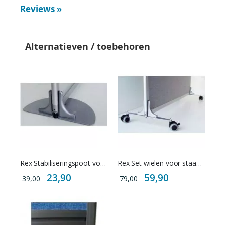
Reviews
»
Alternatieven / toebehoren
Rex Stabiliseringspoot voor staande scheidingswand
Rex Set wielen voor staande scheidingswand
Special
Special
23,90
59,90
39,00
79,00
Price
Price