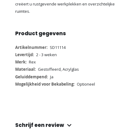
creëert u rustgevende werkplekken en overzichtelijke
ruimtes.
Product gegevens
Meer
SD11114
informatie
2 - 3 weken
Rex
Gestoffeerd, Acrylglas
Ja
Optioneel
Schrijf een review