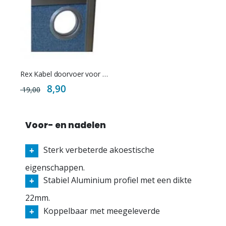
Rex Kabel doorvoer voor scheidingswand
Special
8,90
19,00
Price
Voor- en nadelen
Sterk verbeterde akoestische
eigenschappen.
Stabiel Aluminium profiel met een dikte
22mm.
Koppelbaar met meegeleverde