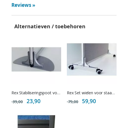
Reviews
»
Alternatieven / toebehoren
Rex Stabiliseringspoot voor staande scheidingswand
Rex Set wielen voor staande scheidingswand
Special
Special
23,90
59,90
39,00
79,00
Price
Price