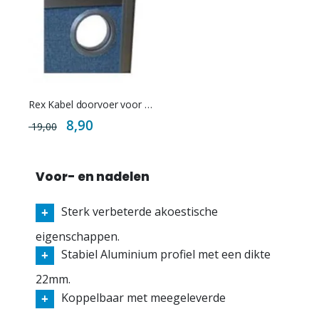
Rex Kabel doorvoer voor scheidingswand
Special
8,90
19,00
Price
Voor- en nadelen
Sterk verbeterde akoestische
eigenschappen.
Stabiel Aluminium profiel met een dikte
22mm.
Koppelbaar met meegeleverde