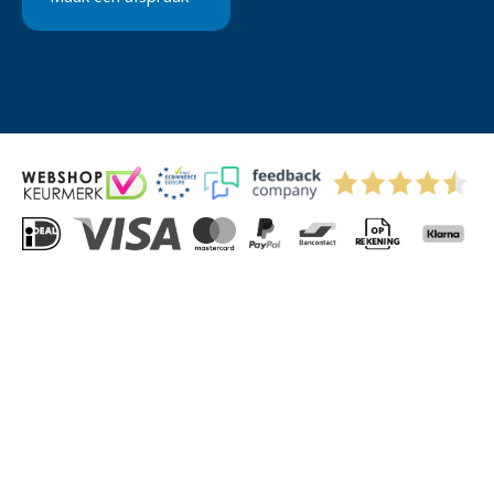
© 2004-2026 Via-Direct B.V.
Privacyverklaring
Cookies
Algemene Voorwaarden
Sitemap
Kitchenettesdirect: grootste keukenwebshop