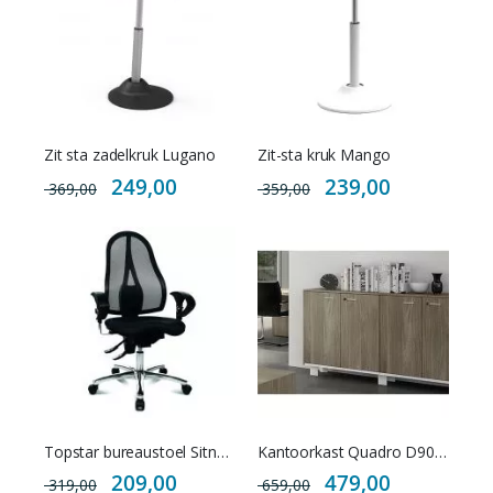
Zit sta zadelkruk Lugano
Zit-sta kruk Mango
Special
Special
249,00
239,00
369,00
359,00
Price
Price
Topstar bureaustoel Sitness 15 met netbespanning
Kantoorkast Quadro D90 Elan Double - Afsluitbaar
Special
Special
209,00
479,00
319,00
659,00
Price
Price