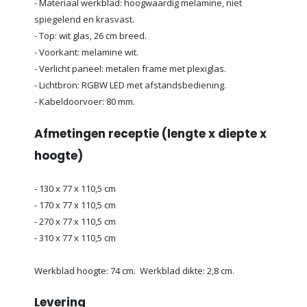
- Materiaal werkblad: hoogwaardig melamine, niet
spiegelend en krasvast.
- Top: wit glas, 26 cm breed.
- Voorkant: melamine wit.
- Verlicht paneel: metalen frame met plexiglas.
- Lichtbron: RGBW LED met afstandsbediening.
- Kabeldoorvoer: 80 mm.
Afmetingen receptie (lengte x diepte x
hoogte)
- 130 x 77 x 110,5 cm
- 170 x 77 x 110,5 cm
- 270 x 77 x 110,5 cm
- 310 x 77 x 110,5 cm
Werkblad hoogte: 74 cm. Werkblad dikte: 2,8 cm.
Levering