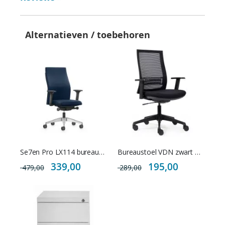
Alternatieven / toebehoren
Se7en Pro LX114 bureaustoel
Bureaustoel VDN zwart met netrug
Special
Special
339,00
195,00
479,00
289,00
Price
Price