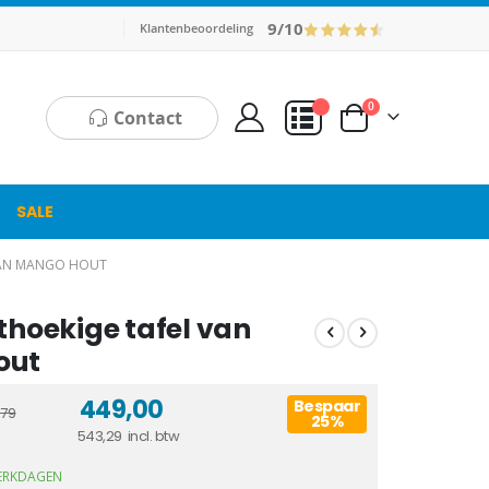
9/10
Klantenbeoordeling
producten
0
Contact
Cart
Mijn Offerte
SALE
 VAN MANGO HOUT
thoekige tafel van
out
449,00
Bespaar
79
25%
543,29
WERKDAGEN