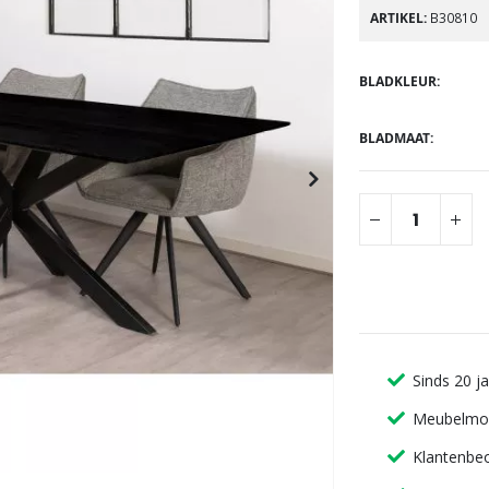
gallerij
ARTIKEL
B30810
BLADKLEUR
BLADMAAT
Sinds 20 j
Meubelmon
Klantenbeo