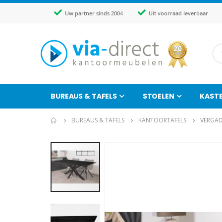
Uw partner sinds 2004
Uit voorraad leverbaar
BUREAUS & TAFELS
STOELEN
KAST
BUREAUS & TAFELS
KANTOORTAFELS
VERGAD
Ga
naar
het
einde
van
de
afbeeldingen-