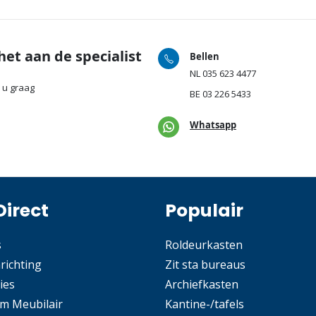
het aan de specialist
Bellen
NL
035 623 4477
 u graag
BE
03 226 5433
Whatsapp
Direct
Populair
s
Roldeurkasten
nrichting
Zit sta bureaus
ies
Archiefkasten
m Meubilair
Kantine-/tafels