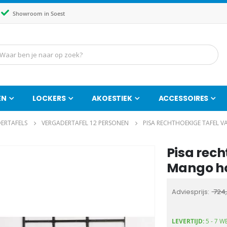
Showroom in Soest
EN
LOCKERS
AKOESTIEK
ACCESSOIRES
ERTAFELS
VERGADERTAFEL 12 PERSONEN
PISA RECHTHOEKIGE TAFEL
Pisa rech
Ga
naar
Mango h
het
begin
Adviesprijs
724,
van
de
LEVERTIJD:
5 - 7 
afbeeldingen-