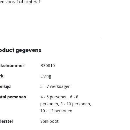
len vooraf of achteraf
oduct gegevens
er
tikelnummer
B30810
ormatie
rk
Living
ertijd
5 - 7 werkdagen
tal personen
4 - 6 personen, 6 - 8
personen, 8 - 10 personen,
10 - 12 personen
erstel
Spin-poot