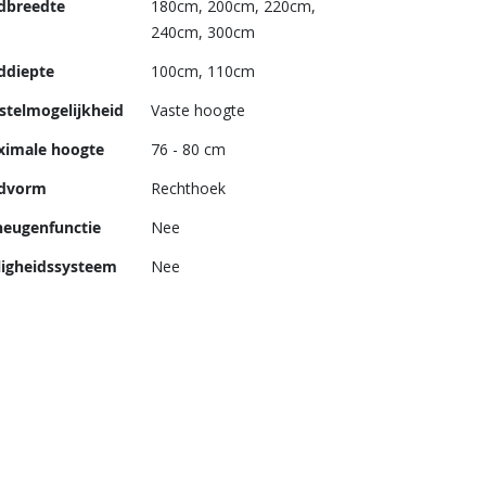
dbreedte
180cm, 200cm, 220cm,
240cm, 300cm
ddiepte
100cm, 110cm
stelmogelijkheid
Vaste hoogte
imale hoogte
76 - 80 cm
advorm
Rechthoek
eugenfunctie
Nee
ligheidssysteem
Nee