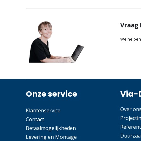
Vraag 
We helpen
Onze service
Via-
Over on
Klantenservice
Projecti
Contact
Referent
Betaalmogelijkheden
Duurzaa
Levering en Montage