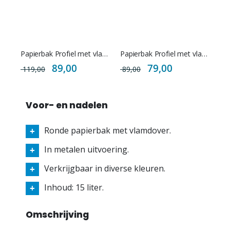
Papierbak Profiel met vlamdover - 50 ltr.
Papierbak Profiel met vlamdover - 30 ltr.
Special
Special
89,00
79,00
119,00
89,00
Price
Price
Voor- en nadelen
Ronde papierbak met vlamdover.
In metalen uitvoering.
Verkrijgbaar in diverse kleuren.
Inhoud: 15 liter.
Omschrijving