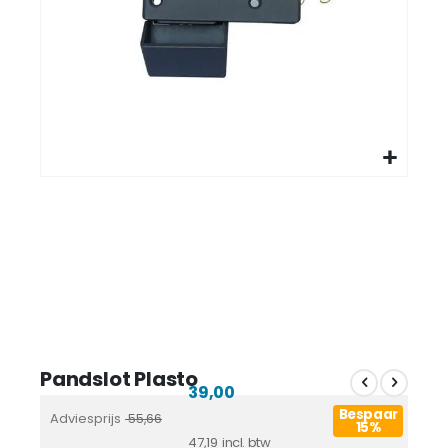
Pandslot Plasto
39,00
Bespaar
Adviesprijs
55,66
15%
47,19