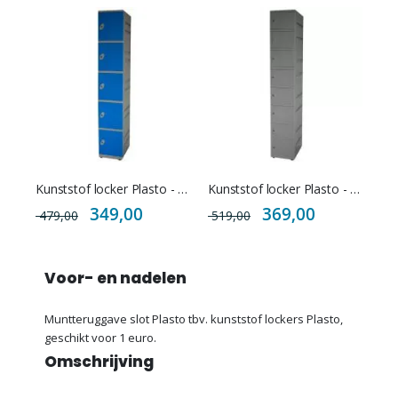
Kunststof locker Plasto - 5 deurs
Kunststof locker Plasto - 8 deurs
Special
Special
349,00
369,00
479,00
519,00
Price
Price
Voor- en nadelen
Muntteruggave slot Plasto tbv. kunststof lockers Plasto,
geschikt voor 1 euro.
Omschrijving