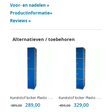
Voor- en nadelen
»
Productinformatie
»
Reviews
»
Alternatieven / toebehoren
Kunststof locker Plasto - 2 deurs
Kunststof locker Plasto - 4 deurs
Special
Special
289,00
329,00
389,00
459,00
Price
Price