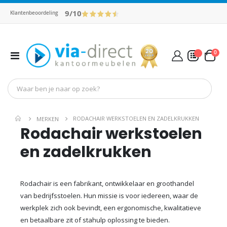
9/10
Klantenbeoordeling
pro
0
Toggle
Cart
Nav
Mijn Offerte
RODACHAIR WERKSTOELEN EN ZADELKRUKKEN
MERKEN
Rodachair werkstoelen
en zadelkrukken
Rodachair is een fabrikant, ontwikkelaar en groothandel
van bedrijfsstoelen. Hun missie is voor iedereen, waar de
werkplek zich ook bevindt, een ergonomische, kwalitatieve
en betaalbare zit of stahulp oplossing te bieden.