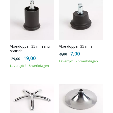
Vloerdoppen 35 mm anti-
Vloerdoppen 35 mm
statisch
Special
7,00
9,00
Price
Special
19,00
29,00
Price
Levertijd: 3 - 5 werkdagen
Levertijd: 3 - 5 werkdagen