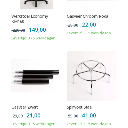
Werkstoel Economy
Gasveer Chroom Roda
KM160
Special
22,00
29,00
Price
Special
149,00
229,00
Price
Levertijd: 3 - 5 werkdagen
Levertijd: 3 - 5 werkdagen
Gasveer Zwart
Spinvoet Staal
Special
Special
21,00
41,00
29,00
59,00
Price
Price
Levertijd: 3 - 5 werkdagen
Levertijd: 3 - 5 werkdagen