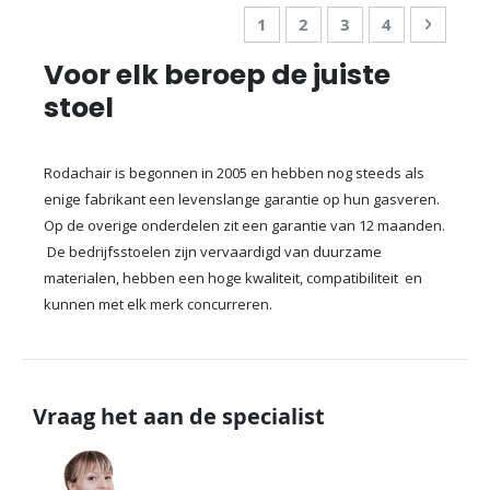
Pagina
U lees momenteel pagina
Pagina
Pagina
Pagina
Pagina
Doorga
1
2
3
4
Voor elk beroep de juiste
stoel
Rodachair is begonnen in 2005 en hebben nog steeds als
enige fabrikant een levenslange garantie op hun gasveren.
Op de overige onderdelen zit een garantie van 12 maanden.
De bedrijfsstoelen zijn vervaardigd van duurzame
materialen, hebben een hoge kwaliteit, compatibiliteit en
kunnen met elk merk concurreren.
Vraag het aan de specialist