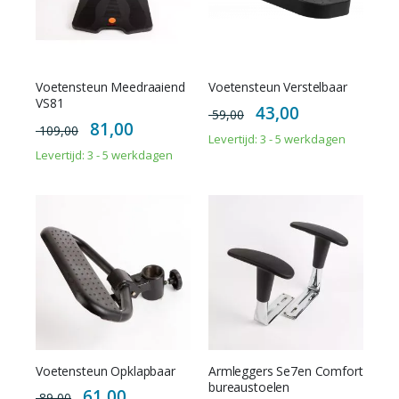
Voetensteun Meedraaiend
Voetensteun Verstelbaar
VS81
Special
43,00
59,00
Price
Special
81,00
109,00
Price
Levertijd: 3 - 5 werkdagen
Levertijd: 3 - 5 werkdagen
Voetensteun Opklapbaar
Armleggers Se7en Comfort
bureaustoelen
Special
61,00
89,00