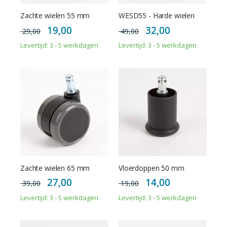
Zachte wielen 55 mm
WESD55 - Harde wielen
Special
Special
19,00
32,00
29,00
49,00
Price
Price
Levertijd: 3 - 5 werkdagen
Levertijd: 3 - 5 werkdagen
Zachte wielen 65 mm
Vloerdoppen 50 mm
Special
Special
27,00
14,00
39,00
19,00
Price
Price
Levertijd: 3 - 5 werkdagen
Levertijd: 3 - 5 werkdagen