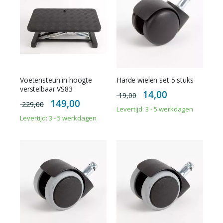
Voetensteun in hoogte
Harde wielen set 5 stuks
verstelbaar VS83
Special
14,00
19,00
Price
Special
149,00
229,00
Price
Levertijd: 3 - 5 werkdagen
Levertijd: 3 - 5 werkdagen