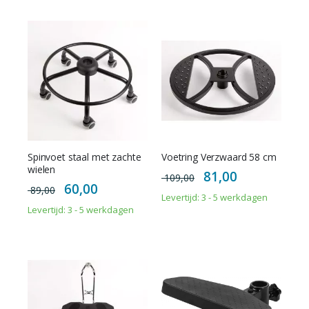
Spinvoet staal met zachte
Voetring Verzwaard 58 cm
wielen
Special
81,00
109,00
Price
Special
60,00
89,00
Price
Levertijd: 3 - 5 werkdagen
Levertijd: 3 - 5 werkdagen