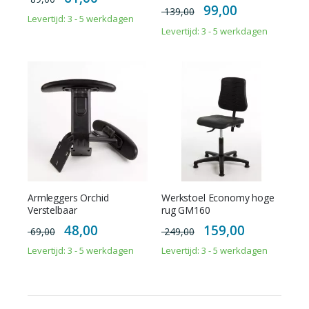
Price
Special
99,00
139,00
Price
Levertijd: 3 - 5 werkdagen
Levertijd: 3 - 5 werkdagen
Armleggers Orchid
Werkstoel Economy hoge
Verstelbaar
rug GM160
Special
Special
48,00
159,00
69,00
249,00
Price
Price
Levertijd: 3 - 5 werkdagen
Levertijd: 3 - 5 werkdagen