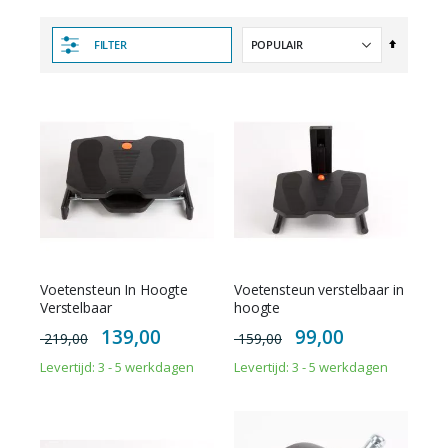
Van
FILTER
hoog
naar
laag
sorteren
Voetensteun In Hoogte
Voetensteun verstelbaar in
Verstelbaar
hoogte
Special
Special
139,00
99,00
219,00
159,00
Price
Price
Levertijd: 3 - 5 werkdagen
Levertijd: 3 - 5 werkdagen