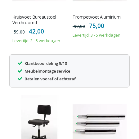
Kruisvoet Bureaustoel
Trompetvoet Aluminium
Verchroomd
Special
75,00
99,00
Price
Special
42,00
59,00
Price
Levertijd: 3 - 5 werkdagen
Levertijd: 3 - 5 werkdagen
Klantbeoordeling 9/10
Meubelmontage service
Betalen vooraf of achteraf