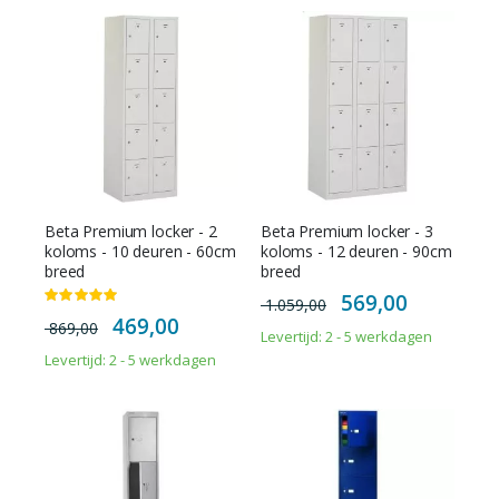
Beta Premium locker - 2
Beta Premium locker - 3
koloms - 10 deuren - 60cm
koloms - 12 deuren - 90cm
breed
breed
Special
569,00
Waardering:
1.059,00
Price
100%
Special
469,00
869,00
Price
Levertijd: 2 - 5 werkdagen
Levertijd: 2 - 5 werkdagen