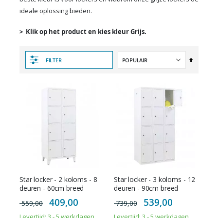
ideale oplossing bieden.
> Klik op het product en kies kleur Grijs.
Van
FILTER
hoog
naar
laag
sorteren
Star locker - 2 koloms - 8
Star locker - 3 koloms - 12
deuren - 60cm breed
deuren - 90cm breed
Special
Special
409,00
539,00
559,00
739,00
Price
Price
Levertijd: 3 - 5 werkdagen
Levertijd: 3 - 5 werkdagen