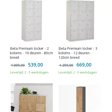
Beta Premium locker - 2
Beta Premium locker - 3
koloms - 10 deuren - 80cm
koloms - 12 deuren -
breed
120cm breed
Special
Special
539,00
669,00
1.009,00
1.259,00
Price
Price
Levertijd: 2 - 5 werkdagen
Levertijd: 2 - 5 werkdagen