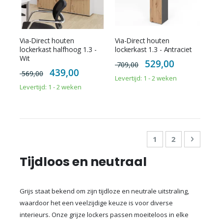
Via-Direct houten
Via-Direct houten
lockerkast halfhoog 1.3 -
lockerkast 1.3 - Antraciet
Wit
Special
529,00
709,00
Price
Special
439,00
569,00
Price
Levertijd: 1 - 2 weken
Levertijd: 1 - 2 weken
Pagina
U lees momenteel
Pagina
Pagina
Doorga
1
2
Tijdloos en neutraal
Grijs staat bekend om zijn tijdloze en neutrale uitstraling,
waardoor het een veelzijdige keuze is voor diverse
interieurs. Onze grijze lockers passen moeiteloos in elke