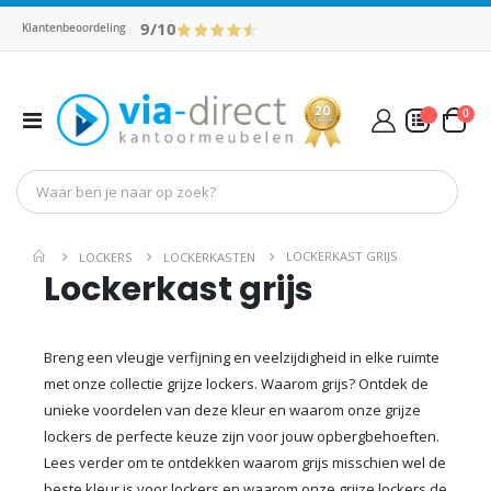
9/10
Klantenbeoordeling
pro
0
Toggle
Cart
Nav
Mijn Offerte
LOCKERKAST GRIJS
LOCKERS
LOCKERKASTEN
Lockerkast grijs
Breng een vleugje verfijning en veelzijdigheid in elke ruimte
met onze collectie grijze lockers. Waarom grijs? Ontdek de
unieke voordelen van deze kleur en waarom onze grijze
lockers de perfecte keuze zijn voor jouw opbergbehoeften.
Lees verder om te ontdekken waarom grijs misschien wel de
beste kleur is voor lockers en waarom onze grijze lockers de