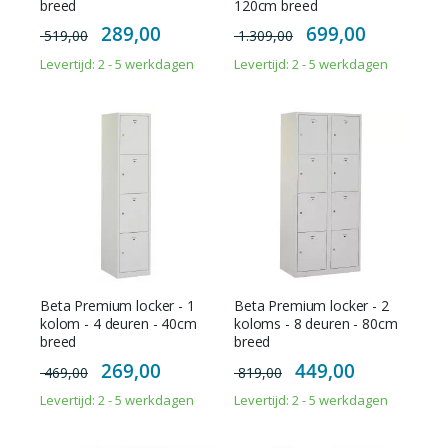
breed
120cm breed
Special
Special
289,00
699,00
519,00
1.309,00
Price
Price
Levertijd: 2 - 5 werkdagen
Levertijd: 2 - 5 werkdagen
Beta Premium locker - 1
Beta Premium locker - 2
kolom - 4 deuren - 40cm
koloms - 8 deuren - 80cm
breed
breed
Special
Special
269,00
449,00
469,00
819,00
Price
Price
Levertijd: 2 - 5 werkdagen
Levertijd: 2 - 5 werkdagen