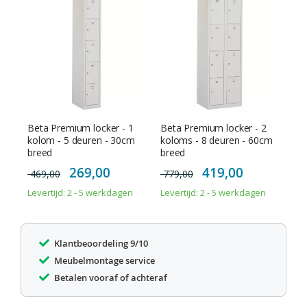
Beta Premium locker - 1
Beta Premium locker - 2
kolom - 5 deuren - 30cm
koloms - 8 deuren - 60cm
breed
breed
Special
Special
269,00
419,00
469,00
779,00
Price
Price
Levertijd: 2 - 5 werkdagen
Levertijd: 2 - 5 werkdagen
Klantbeoordeling 9/10
Meubelmontage service
Betalen vooraf of achteraf