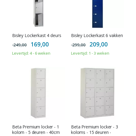
Bisley Lockerkast 4 deurs
Bisley Lockerkast 6 vakken
Special
Special
169,00
209,00
249,00
299,00
Price
Price
Levertijd: 4 - 6 weken
Levertijd: 1 - 3 weken
Beta Premium locker - 1
Beta Premium locker - 3
kolom - 5 deuren - 40cm
koloms - 15 deuren -