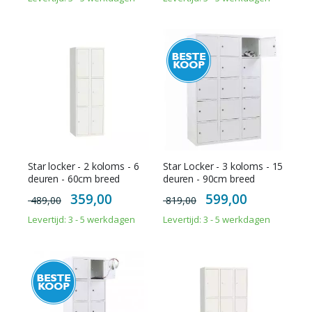
Star locker - 2 koloms - 6
Star Locker - 3 koloms - 15
deuren - 60cm breed
deuren - 90cm breed
Special
Special
359,00
599,00
489,00
819,00
Price
Price
Levertijd: 3 - 5 werkdagen
Levertijd: 3 - 5 werkdagen