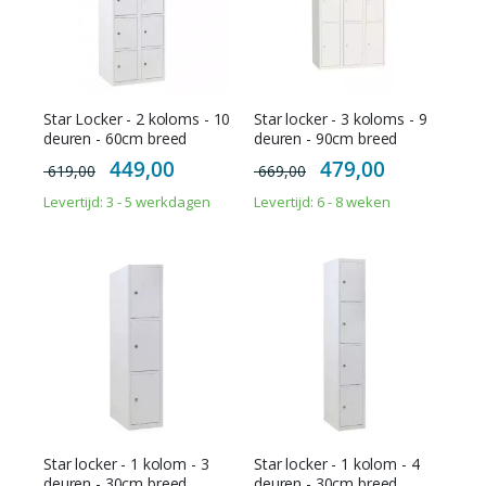
Star Locker - 2 koloms - 10
Star locker - 3 koloms - 9
deuren - 60cm breed
deuren - 90cm breed
Special
Special
449,00
479,00
619,00
669,00
Price
Price
Levertijd: 3 - 5 werkdagen
Levertijd: 6 - 8 weken
Star locker - 1 kolom - 3
Star locker - 1 kolom - 4
deuren - 30cm breed
deuren - 30cm breed