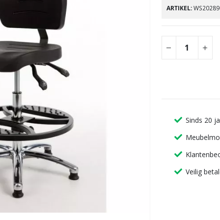
gallerij
ARTIKEL
WS20289
Sinds 20 j
Meubelmon
Klantenbeo
Veilig beta