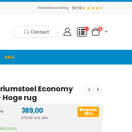
9/10
Klantenbeoordeling
producten
0
Contact
Cart
Mijn Offerte
SALE
riumstoel Economy
 Hoge rug
389,00
Bespaar
79
35%
470,69
WERKDAGEN