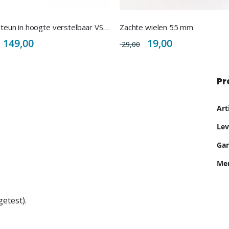
Voetensteun in hoogte verstelbaar VS83
Zachte wielen 55 mm
Special
Special
149,00
19,00
29,00
Price
Price
Pr
Me
Ar
inf
Lev
Gar
Me
etest).