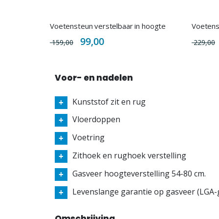
Voetensteun verstelbaar in hoogte
Special
99,00
159,00
229,00
Price
Voor- en nadelen
Kunststof zit en rug
Vloerdoppen
Voetring
Zithoek en rughoek verstelling
Gasveer hoogteverstelling 54-80 cm.
Levenslange garantie op gasveer (LGA-g
Omschrijving