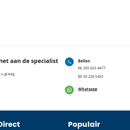
het aan de specialist
Bellen
NL
035 623 4477
 u graag
BE
03 226 5433
Whatsapp
Direct
Populair