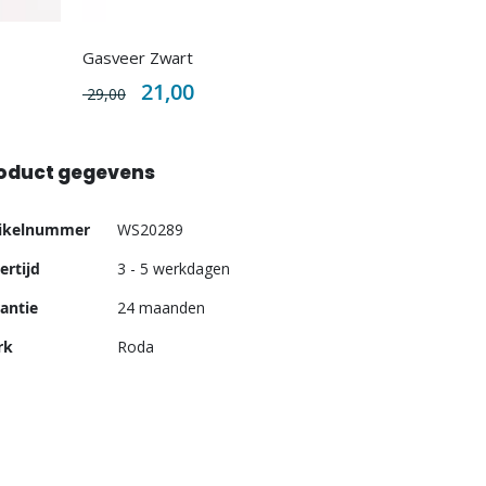
Gasveer Zwart
Special
21,00
29,00
Price
oduct gegevens
er
tikelnummer
WS20289
ormatie
ertijd
3 - 5 werkdagen
antie
24 maanden
rk
Roda