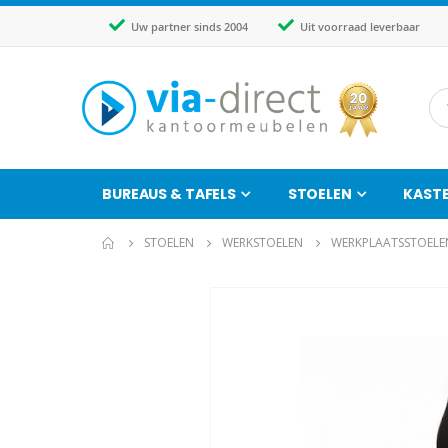
Uw partner sinds 2004
Uit voorraad leverbaar
BUREAUS & TAFELS
STOELEN
KAST
STOELEN
WERKSTOELEN
WERKPLAATSSTOELE
Ga
naar
het
einde
van
de
afbeeldingen-