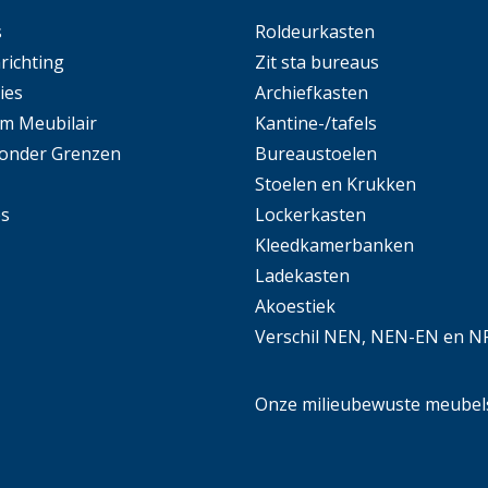
s
Roldeurkasten
nrichting
Zit sta bureaus
ies
Archiefkasten
m Meubilair
Kantine-/tafels
Zonder Grenzen
Bureaustoelen
Stoelen en Krukken
es
Lockerkasten
Kleedkamerbanken
Ladekasten
Akoestiek
Verschil NEN, NEN-EN en N
Onze milieubewuste meubel