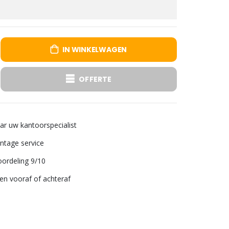
IN WINKELWAGEN
OFFERTE
aar uw kantoorspecialist
tage service
ordeling 9/10
len vooraf of achteraf