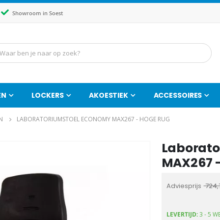
Showroom in Soest
EN
LOCKERS
AKOESTIEK
ACCESSOIRES
N
LABORATORIUMSTOEL ECONOMY MAX267 - HOGE RUG
Laborato
Ga
naar
MAX267 -
het
begin
Adviesprijs
724,
van
de
LEVERTIJD:
3 - 5 
afbeeldingen-