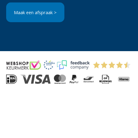
Maak een afspraak >
© 2004-2026 Via-Direct B.V.
Privacyverklaring
Cookies
Algemene Voorwaarden
Sitemap
Kitchenettesdirect: grootste keukenwebshop