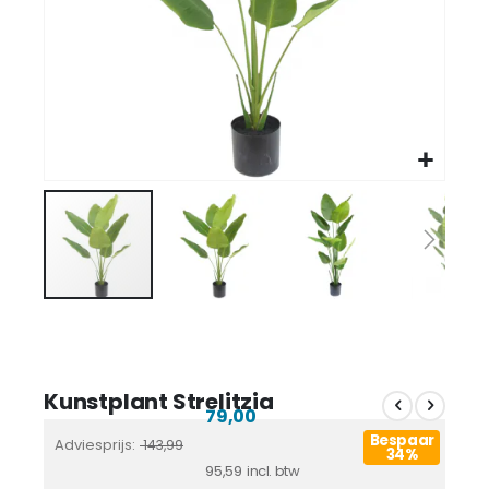
Kunstplant Strelitzia
79,00
Bespaar
Adviesprijs
143,99
34%
95,59