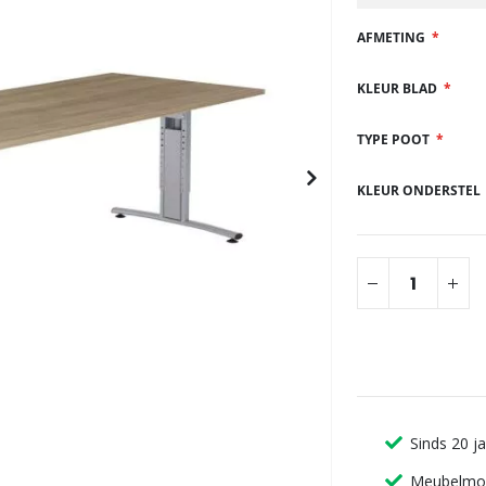
gallerij
AFMETING
KLEUR BLAD
TYPE POOT
KLEUR ONDERSTEL
Sinds 20 j
Meubelmon