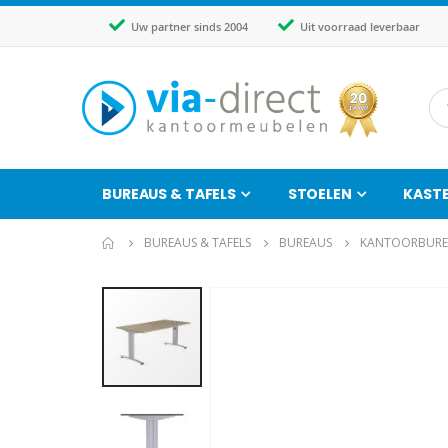
Uw partner sinds 2004
Uit voorraad leverbaar
BUREAUS & TAFELS
STOELEN
KAST
BUREAUS & TAFELS
BUREAUS
KANTOORBURE
Ga
naar
het
einde
van
de
afbeeldingen-