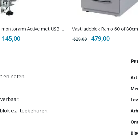
Dubbele monitorarm Active met USB poorten
Vast ladeblok Ramo 60 of 80cm
Special
Special
145,00
479,00
629,00
Price
Price
Pr
Me
it en noten.
Ar
inf
Me
everbaar.
Lev
blok e.a. toebehoren.
Ar
Ond
Bla