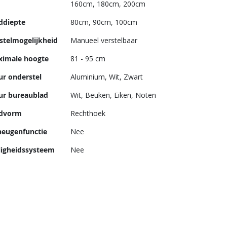
160cm, 180cm, 200cm
ddiepte
80cm, 90cm, 100cm
stelmogelijkheid
Manueel verstelbaar
imale hoogte
81 - 95 cm
ur onderstel
Aluminium, Wit, Zwart
ur bureaublad
Wit, Beuken, Eiken, Noten
advorm
Rechthoek
eugenfunctie
Nee
ligheidssysteem
Nee