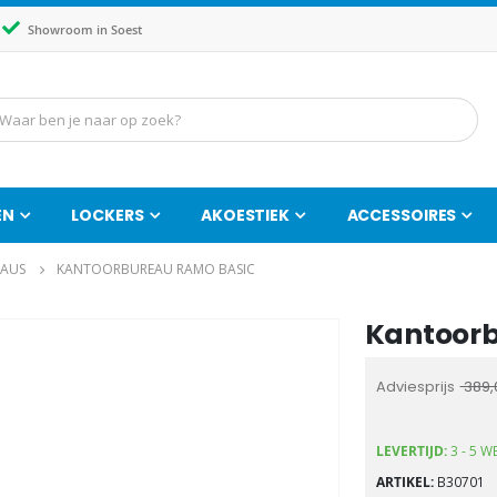
Showroom in Soest
EN
LOCKERS
AKOESTIEK
ACCESSOIRES
AUS
KANTOORBUREAU RAMO BASIC
Kantoorb
Ga
naar
het
Adviesprijs
389,
begin
van
LEVERTIJD:
3 - 5 
de
ARTIKEL
B30701
afbeeldingen-