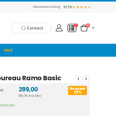
9/10
Klantenbeoordeling
producten
0
Contact
Cart
Mijn Offerte
SALE
ureau Ramo Basic
299,00
Bespaar
00
23%
361,79
WERKDAGEN