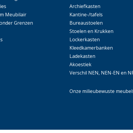
ies
Archiefkasten
m Meubilair
Kantine-/tafels
Zonder Grenzen
Bureaustoelen
Stoelen en Krukken
es
Lockerkasten
Kleedkamerbanken
Ladekasten
Akoestiek
Verschil NEN, NEN-EN en N
Onze milieubewuste meubel