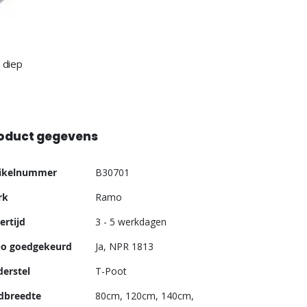
 diep
oduct gegevens
er
tikelnummer
B30701
ormatie
rk
Ramo
ertijd
3 - 5 werkdagen
bo goedgekeurd
Ja, NPR 1813
erstel
T-Poot
dbreedte
80cm, 120cm, 140cm,