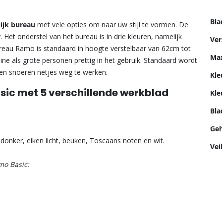
Bla
lijk bureau
met vele opties om naar uw stijl te vormen. De
 Het onderstel van het bureau is in drie kleuren, namelijk
Ver
ureau Ramo is standaard in hoogte verstelbaar van 62cm tot
Max
ine als grote personen prettig in het gebruik. Standaard wordt
n snoeren netjes weg te werken.
Kle
ic met 5 verschillende werkblad
Kle
Bl
Geh
n donker, eiken licht, beuken, Toscaans noten en wit.
Vei
mo Basic: