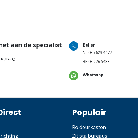
het aan de specialist
Bellen
NL
035 623 4477
 u graag
BE
03 226 5433
Whatsapp
Direct
Populair
s
Roldeurkasten
nrichting
Zit sta bureaus