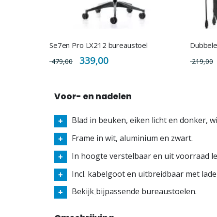
Se7en Pro LX212 bureaustoel
Special
339,00
479,00
219,00
Price
Voor- en nadelen
Blad in beuken, eiken licht en donker, w
Frame in wit, aluminium en zwart.
In hoogte verstelbaar en uit voorraad l
Incl. kabelgoot en uitbreidbaar met lade
Bekijk
bijpassende bureaustoelen.