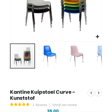
Kantine Kuipstoel Curve -
Kunststof
Waardering:
2
Reviews
Schrijf een review
100
100
% of
35,00