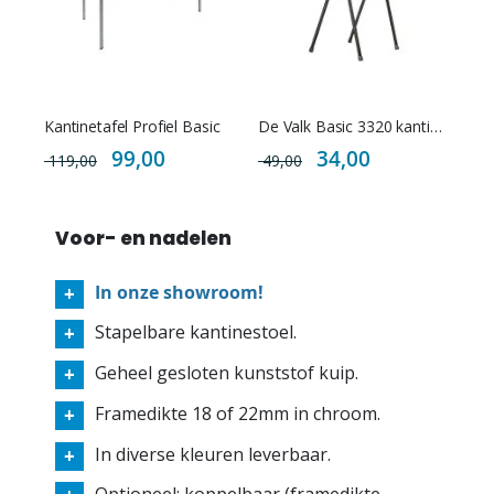
Kantinetafel Profiel Basic
De Valk Basic 3320 kantinestoel Kunststof
Special
Special
99,00
34,00
119,00
49,00
Price
Price
Voor- en nadelen
In onze showroom!
Stapelbare kantinestoel.
Geheel gesloten kunststof kuip.
Framedikte 18 of 22mm in chroom.
In diverse kleuren leverbaar.