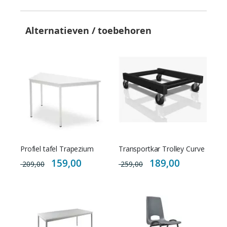
Alternatieven / toebehoren
Profiel tafel Trapezium
Transportkar Trolley Curve
Special
Special
159,00
189,00
209,00
259,00
Price
Price