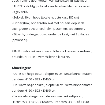
beschreming door voeten van kunststof. Bij kastkleur
RAL7035 in lichtgrijs, bij alle andere kastkleuren in zwart
uitgevoerd.
- Sokkel, 10 cm hoog (totale hoogte kast 180 cm).
- Opbergbox, ondergebouwd met houten klep in de
zitting, voor schoenen, helm, jassen etc. (optioneel).
- Zitbank, ondergebouwd onder de kast, met 3 zitlatjes
(optioneel).
Kleur
: ombouwkleur in verschillende kleuren leverbaar,
deurkleur HPL in 3 verschillende kleuren.
Afmetingen:
- Op 15 cm hoge poten, diepte 50 cm. Netto binnenmaten
per deur H160 x B23 x D46,5 cm.
- Op 10 cm hoge sokkel, diepte 50 cm. Netto binnenmaten
per deur H160 x B23 x D46,5 cm.
- Totale afmetingen van de kast met sokkel/poten,
H180/185 x B90/120 x D50 cm. Breedtes: 3 x 30 of 3 x 40