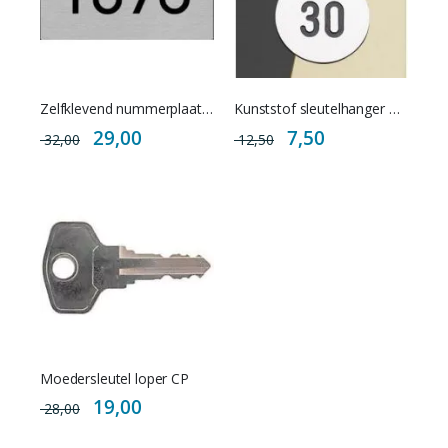
Zelfklevend nummerplaatje RVS
Kunststof sleutelhanger met S-haak
Special
Special
29,00
7,50
32,00
12,50
Price
Price
Moedersleutel loper CP
Special
19,00
28,00
Price