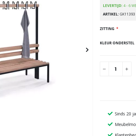
gallerij
LEVERTIJD:
4 - 6 W
ARTIKEL
GK11393
ZITTING
KLEUR ONDERSTEL
Sinds 20 j
Meubelmon
Klantenbeo