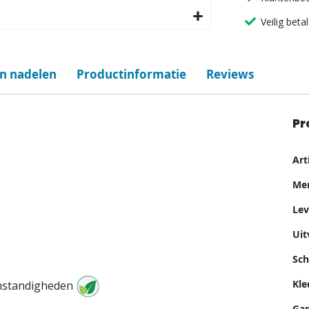
Veilig beta
en nadelen
Productinformatie
Reviews
Pr
Me
Ar
inf
Me
Lev
Uit
Sch
Kle
omstandigheden
Gar