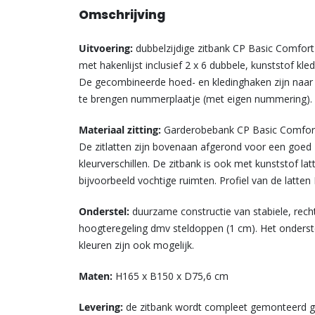
Omschrijving
Uitvoering:
dubbelzijdige zitbank CP Basic Comfor
met hakenlijst inclusief 2 x 6 dubbele, kunststof kle
De gecombineerde hoed- en kledinghaken zijn naar b
te brengen nummerplaatje (met eigen nummering).
Materiaal zitting:
Garderobebank CP Basic Comfort 
De zitlatten zijn bovenaan afgerond voor een goed zi
kleurverschillen. De zitbank is ook met kunststof latt
bijvoorbeeld vochtige ruimten. Profiel van de latten
Onderstel:
duurzame constructie van stabiele, rec
hoogteregeling dmv steldoppen (1 cm). Het onderste
kleuren zijn ook mogelijk.
Maten:
H165 x B150 x D75,6 cm
Levering:
de zitbank wordt compleet gemonteerd g