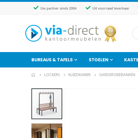
Uw partner sinds 2004
Uit voorraad leverbaar
BUREAUS & TAFELS
STOELEN
KAST
LOCKERS
KLEEDKAMER
GARDEROBEBANKEN
Ga
naar
het
einde
van
de
afbeeldingen-