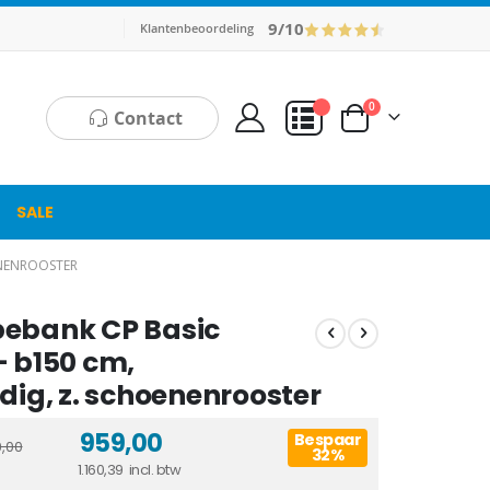
9/10
Klantenbeoordeling
producten
0
Contact
Cart
Mijn Offerte
SALE
ENENROOSTER
ebank CP Basic
- b150 cm,
dig, z. schoenenrooster
959,00
Bespaar
9,00
32%
1.160,39