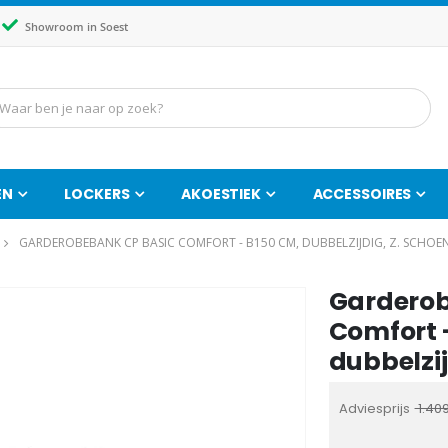
Showroom in Soest
EN
LOCKERS
AKOESTIEK
ACCESSOIRES
GARDEROBEBANK CP BASIC COMFORT - B150 CM, DUBBELZIJDIG, Z. SCHO
Garderob
Ga
naar
Comfort 
het
dubbelzij
begin
van
Adviesprijs
1.40
de
afbeeldingen-