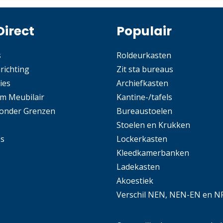
Direct
Populair
s
Roldeurkasten
nrichting
Zit sta bureaus
ies
Archiefkasten
m Meubilair
Kantine-/tafels
Zonder Grenzen
Bureaustoelen
Stoelen en Krukken
es
Lockerkasten
Kleedkamerbanken
Ladekasten
Akoestiek
Verschil NEN, NEN-EN en N