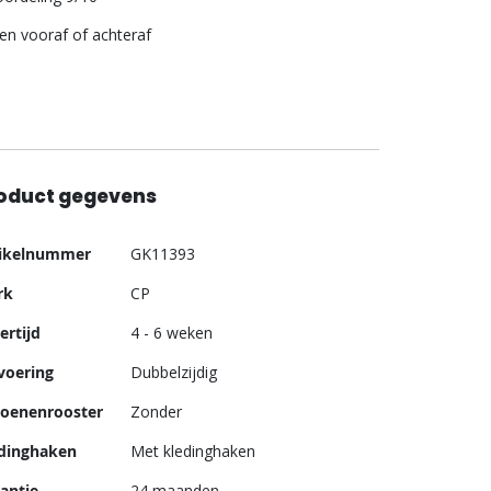
len vooraf of achteraf
oduct gegevens
er
tikelnummer
GK11393
ormatie
rk
CP
ertijd
4 - 6 weken
voering
Dubbelzijdig
oenenrooster
Zonder
dinghaken
Met kledinghaken
antie
24 maanden