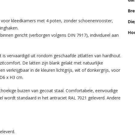
Bre
t voor kleedkamers met 4 poten, zonder schoenenrooster,
Die
dinghaken.
Hoo
innen gericht (verborgen volgens DIN 7917), individueel aan
is vervaardigd uit rondom geschaafde zitlatten van hardhout.
tcomfort. De latten zijn blank gelakt met natuurlijke
en verkrijgbaar in de kleuren lichtgrijs, wit of donkergrijs, voor
 D6 x H3 cm.
hthoekige buizen van gecoat staal. Comfortabele, eenvoudige
l wordt standaard in het antraciet RAL 7021 geleverd. Andere
eleverd.