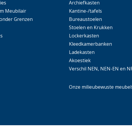
ies
Archiefkasten
m Meubilair
Kantine-/tafels
Zonder Grenzen
Bureaustoelen
Stoelen en Krukken
es
Lockerkasten
Kleedkamerbanken
Ladekasten
Akoestiek
Verschil NEN, NEN-EN en N
Onze milieubewuste meubel