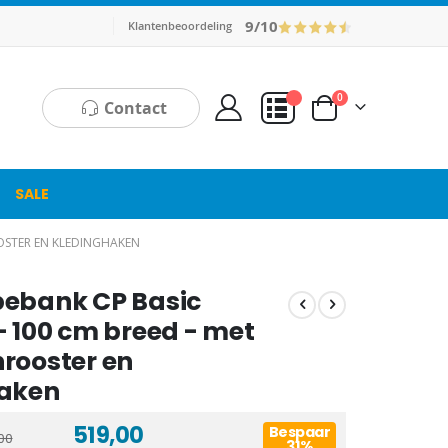
9/10
Klantenbeoordeling
producten
0
Contact
Cart
Mijn Offerte
SALE
OSTER EN KLEDINGHAKEN
ebank CP Basic
- 100 cm breed - met
rooster en
aken
519,00
Bespaar
00
31%