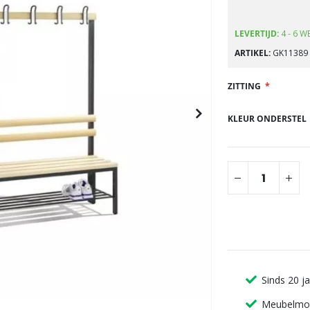
gallerij
LEVERTIJD:
4 - 6 W
ARTIKEL
GK11389
ZITTING
KLEUR ONDERSTEL
Sinds 20 j
Meubelmon