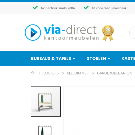
Uw partner sinds 2004
Uit voorraad leverbaar
BUREAUS & TAFELS
STOELEN
KAST
LOCKERS
KLEEDKAMER
GARDEROBEBANKEN
Ga
naar
het
einde
van
de
afbeeldingen-