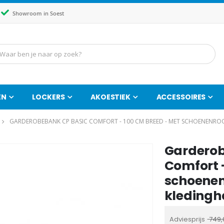
Showroom in Soest
EN
LOCKERS
AKOESTIEK
ACCESSOIRES
GARDEROBEBANK CP BASIC COMFORT - 100 CM BREED - MET SCHOENENRO
Garderob
Ga
naar
Comfort 
het
schoenen
begin
kledingh
van
de
Adviesprijs
749,
afbeeldingen-