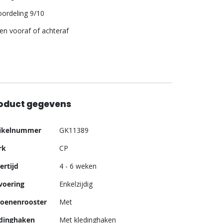
ordeling 9/10
len vooraf of achteraf
oduct gegevens
er
tikelnummer
GK11389
ormatie
rk
CP
ertijd
4 - 6 weken
voering
Enkelzijdig
oenenrooster
Met
dinghaken
Met kledinghaken