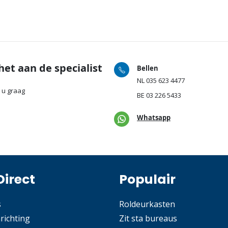
het aan de specialist
Bellen
NL
035 623 4477
 u graag
BE
03 226 5433
Whatsapp
Direct
Populair
s
Roldeurkasten
nrichting
Zit sta bureaus