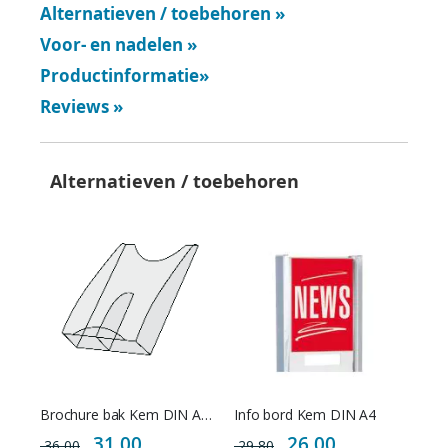
Alternatieven / toebehoren
»
Voor- en nadelen
»
Productinformatie
»
Reviews
»
Alternatieven / toebehoren
Brochure bak Kem DIN A6 lang
Info bord Kem DIN A4
Special
Special
31,00
26,00
36,00
29,80
Price
Price