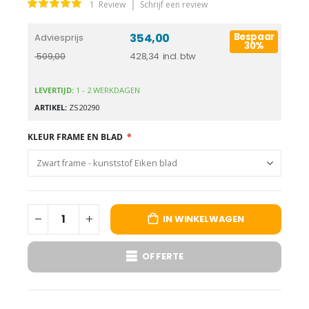
Waardering:
1
Review
Schrijf een review
100
100
% of
354,00
Bespaar
Adviesprijs
30%
428,34
509,00
LEVERTIJD:
1 - 2 WERKDAGEN
ARTIKEL
ZS20290
KLEUR FRAME EN BLAD
IN WINKELWAGEN
OFFERTE