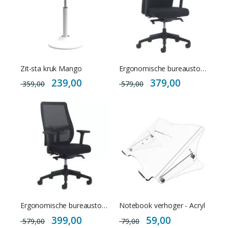
Zit-sta kruk Mango
Ergonomische bureaustoel Turijn NPR 1813
Special
Special
239,00
379,00
359,00
579,00
Price
Price
Ergonomische bureaustoel Turijn met netbespanning - NPR 1813
Notebook verhoger - Acryl
Special
Special
399,00
59,00
579,00
79,00
Price
Price