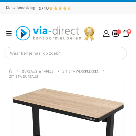
9/10
Klantenbeoordeling
pro
0
Toggle
Cart
Nav
Mijn Offerte
BUREAUS & TAFELS
ZIT-STA WERKPLEKKEN
ZIT-STA BUREAUS
Ga
Ga
naar
naar
het
het
einde
begin
van
van
de
de
afbeeldingen-
afbeel
gallerij
gallerij