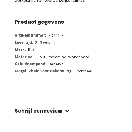
werkplekken en overzichtelijke ruimtes.
Product gegevens
Meer
SD16153
informatie
2 - 3 weken
Rex
Hout / melamine, Whiteboard
Beperkt
Optioneel
Schrijf een review