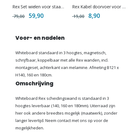
Rex Set wielen voor staande scheidingswand
Rex Kabel doorvoer voor scheidingswand
Special
Special
59,90
8,90
79,00
19,00
Price
Price
Voor- en nadelen
Whiteboard standaard in 3 hoogtes, magnetisch,
schrijfbaar, koppelbaar met alle Rex wanden, incl.
montageset, achterkant van melamine. Afmeting B121 x
H140, 160 en 180cm.
Omschrijving
Whiteboard Rex scheidingswand is standaard in 3
hoogtes leverbaar (140, 160 en 180mm). Uiterraad zijn
hier ook andere breedtes mogelijk (maatwerk), zonder
langer levertijd. Neem contact met ons op voor de
mogelijkheden.