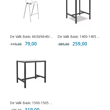
De Valk Basic 6630/6640/6642 barkruk Kunststof
De Valk Basic 1400-1405 hoge tafel
Special
Special
79,00
259,00
119,00
389,00
Price
Price
De Valk Basic 1500-1505 hoge tafel
Special
319,00