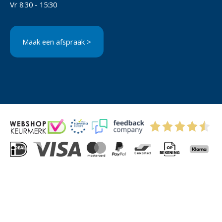
Vr 8:30 - 15:30
Maak een afspraak >
© 2004-2026 Via-Direct B.V.