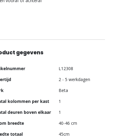
len vooraf of achteraf
oduct gegevens
er
tikelnummer
L12308
ormatie
ertijd
2 - 5 werkdagen
rk
Beta
tal kolommen per kast
1
tal deuren boven elkaar
1
om breedte
40-46 cm
edte totaal
45cm