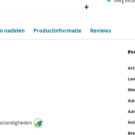
Veilig beta
en nadelen
Productinformatie
Reviews
Pr
Me
Ar
inf
Lev
Me
Aan
Aan
Kol
omstandigheden
Bre