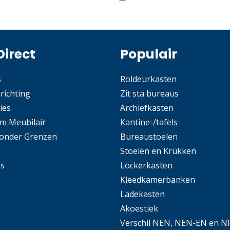
Direct
Populair
s
Roldeurkasten
nrichting
Zit sta bureaus
ies
Archiefkasten
m Meubilair
Kantine-/tafels
Zonder Grenzen
Bureaustoelen
Stoelen en Krukken
es
Lockerkasten
Kleedkamerbanken
Ladekasten
Akoestiek
Verschil NEN, NEN-EN en N