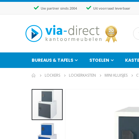
Uw partner sinds 2004
Uit voorraad leverbaar
BUREAUS & TAFELS
STOELEN
KAST
LOCKERS
LOCKERKASTEN
MINI KLUISJES
C
Ga
naar
het
einde
van
de
afbeeldingen-