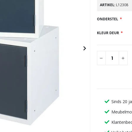
gallerij
ARTIKEL
L12308
ONDERSTEL
KLEUR DEUR
Sinds 20 j
Meubelmon
Klantenbeo