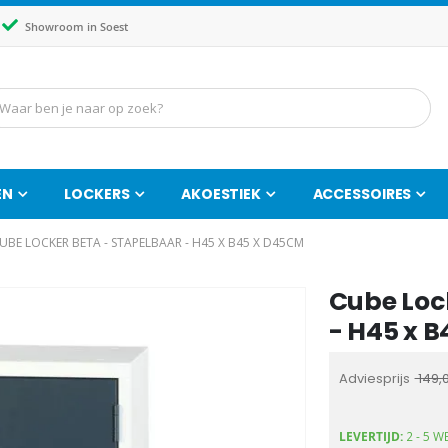
Showroom in Soest
EN
LOCKERS
AKOESTIEK
ACCESSOIRES
UBE LOCKER BETA - STAPELBAAR - H45 X B45 X D45CM
Cube Loc
Ga
naar
- H45 x 
het
begin
Adviesprijs
149,
van
de
LEVERTIJD:
2 - 5 
afbeeldingen-