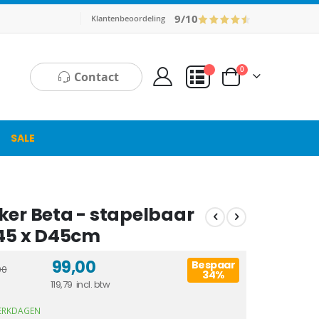
9/10
Klantenbeoordeling
producten
0
Contact
Cart
Mijn Offerte
SALE
ker Beta - stapelbaar
B45 x D45cm
99,00
Bespaar
00
34%
119,79
WERKDAGEN