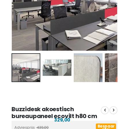
Buzzidesk akoestisch
bureaupaneel ecovilt h80 cm
329,00
Bespaar
Adviesprijs
439,00