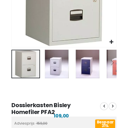
Dossierkasten Bisley
Homefiler PFA2
109,00
Bespaar
Adviesprijs
159,00
31%