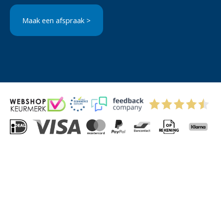
Maak een afspraak >
© 2004-2026 Via-Direct B.V.
Privacyverklaring
Cookies
Algemene Voorwaarden
Sitemap
Kitchenettesdirect: grootste keukenwebshop