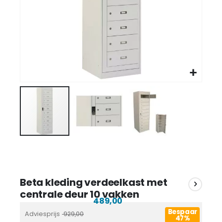
Beta kleding verdeelkast met
centrale deur 10 vakken
489,00
Bespaar
Adviesprijs
929,00
47%