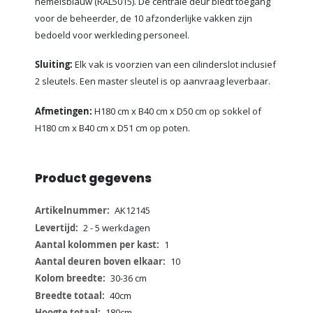
hemelsblauw (RAL5015). De centrale deur biedt toegang
voor de beheerder, de 10 afzonderlijke vakken zijn
bedoeld voor werkleding personeel.
Sluiting:
Elk vak is voorzien van een cilinderslot inclusief
2 sleutels. Een master sleutel is op aanvraag leverbaar.
Afmetingen:
H180 cm x B40 cm x D50 cm op sokkel of
H180 cm x B40 cm x D51 cm op poten.
Product gegevens
Meer
AK12145
informatie
2 - 5 werkdagen
1
10
30-36 cm
40cm
180cm