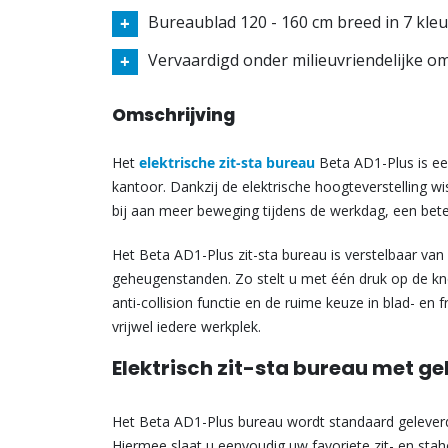
Bureaublad 120 - 160 cm breed in 7 kle
Vervaardigd onder milieuvriendelijke 
Omschrijving
Het
elektrische zit-sta bureau
Beta AD1-Plus is ee
kantoor. Dankzij de elektrische hoogteverstelling w
bij aan meer beweging tijdens de werkdag, een bet
Het Beta AD1-Plus zit-sta bureau is verstelbaar va
geheugenstanden. Zo stelt u met één druk op de kn
anti-collision functie en de ruime keuze in blad- en 
vrijwel iedere werkplek.
Elektrisch zit-sta bureau met g
Het Beta AD1-Plus bureau wordt standaard geleve
Hiermee slaat u eenvoudig uw favoriete zit- en stah