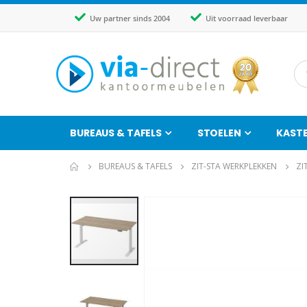
Uw partner sinds 2004
Uit voorraad leverbaar
BUREAUS & TAFELS
STOELEN
KAST
BUREAUS & TAFELS
ZIT-STA WERKPLEKKEN
ZI
Ga
naar
het
einde
van
de
afbeeldingen-