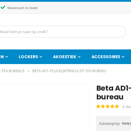
Showroom in Soest
EN
LOCKERS
AKOESTIEK
ACCESSOIRES
T-STA BUREAUS
BETA AD1-PLUS ELEKTRISCH ZIT-STA BUREAU
Beta AD1-
Ga
naar
bureau
het
6
Re
Waardering:
begin
97
100
% of
van
de
Adviesprijs
569,
afbeeldingen-