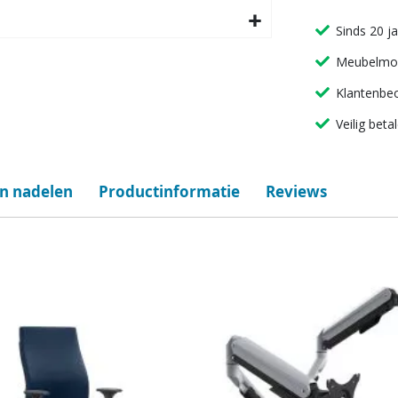
Sinds 20 j
Meubelmon
Klantenbeo
Veilig beta
en nadelen
Productinformatie
Reviews