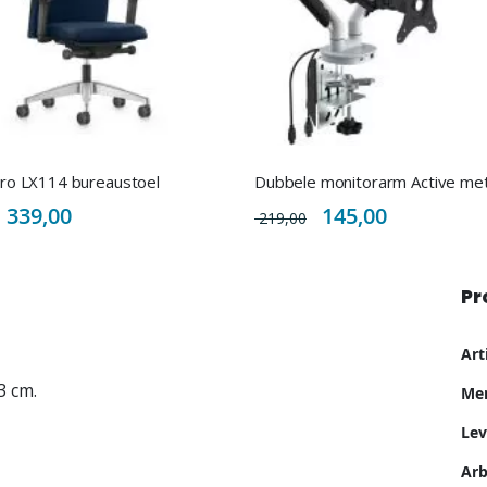
ro LX114 bureaustoel
Special
Special
339,00
145,00
219,00
Price
Price
Pr
Me
Ar
inf
3 cm.
Me
Lev
Ar