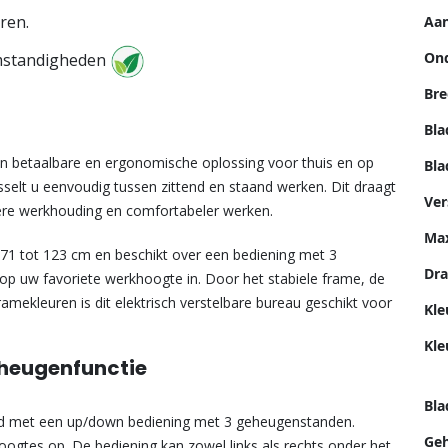
uren.
Aan
Ond
omstandigheden
Bre
Bla
n betaalbare en ergonomische oplossing voor thuis en op
Bla
isselt u eenvoudig tussen zittend en staand werken. Dit draagt
Ver
ere werkhouding en comfortabeler werken.
Max
n 71 tot 123 cm en beschikt over een bediening met 3
Dra
op uw favoriete werkhoogte in. Door het stabiele frame, de
framekleuren is dit elektrisch verstelbare bureau geschikt voor
Kle
Kle
eheugenfunctie
Bl
rd met een up/down bediening met 3 geheugenstanden.
Geh
oogtes op. De bediening kan zowel links als rechts onder het