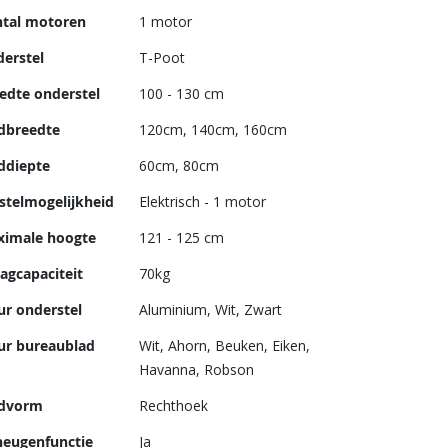
tal motoren
1 motor
erstel
T-Poot
edte onderstel
100 - 130 cm
dbreedte
120cm, 140cm, 160cm
ddiepte
60cm, 80cm
stelmogelijkheid
Elektrisch - 1 motor
imale hoogte
121 - 125 cm
agcapaciteit
70kg
ur onderstel
Aluminium, Wit, Zwart
ur bureaublad
Wit, Ahorn, Beuken, Eiken,
Havanna, Robson
advorm
Rechthoek
eugenfunctie
Ja