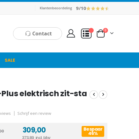
9/10
Klantenbeoordeling
producten
0
Contact
Cart
Mijn Offerte
SALE
Plus elektrisch zit-sta
views
Schrijf een review
309,00
Bespaar
00
46%
373,89