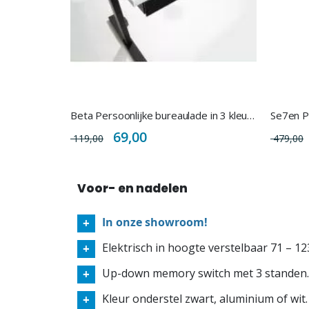
Beta Persoonlijke bureaulade in 3 kleuren staal
Se7en P
Special
69,00
119,00
479,00
Price
Voor- en nadelen
In onze showroom!
Elektrisch in hoogte verstelbaar 71 – 12
Up-down memory switch met 3 standen.
Kleur onderstel zwart, aluminium of wit.