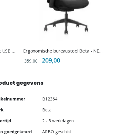
Dubbele monitorarm Active met USB poorten
Ergonomische bureaustoel Beta - NEN 1335
Special
209,00
359,00
Price
oduct gegevens
er
tikelnummer
B12364
ormatie
rk
Beta
ertijd
2 - 5 werkdagen
bo goedgekeurd
ARBO geschikt