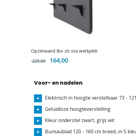
Opzetwand tbv zit-sta werkplek
Special
164,00
229,00
Price
Voor- en nadelen
Elektrisch in hoogte verstelbaar 73 - 12
Geluidloze hoogteverstelling
Kleur onderstel zwart, grijs wit
Bureaublad 120 - 160 cm breed, in 5 kle