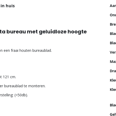
 in huis
Aan
Ond
Bre
sta bureau met geluidloze hoogte
Bla
Bla
 en een fraai houten bureaublad.
Ver
Max
Dra
ot 121 cm.
Kle
der bureaublad te monteren.
Kle
telling: (<50db).
Bl
Geh