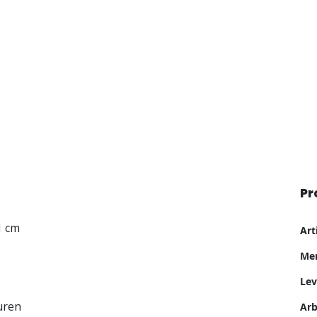
Pr
Me
1 cm
Ar
inf
Me
Lev
uren
Ar