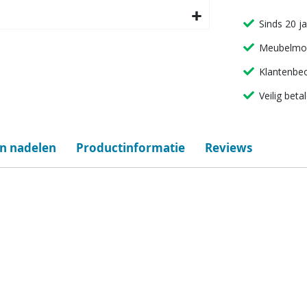
Sinds 20 j
Meubelmon
Klantenbeo
Veilig beta
en nadelen
Productinformatie
Reviews