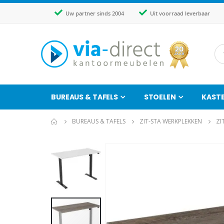
Uw partner sinds 2004
Uit voorraad leverbaar
BUREAUS & TAFELS
STOELEN
KAST
BUREAUS & TAFELS
ZIT-STA WERKPLEKKEN
ZI
Ga
naar
het
einde
van
de
afbeeldingen-