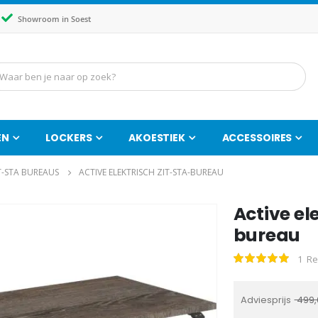
Showroom in Soest
EN
LOCKERS
AKOESTIEK
ACCESSOIRES
T-STA BUREAUS
ACTIVE ELEKTRISCH ZIT-STA-BUREAU
Active el
Ga
naar
bureau
het
1
Re
Waardering:
begin
100
100
% of
van
de
Adviesprijs
499,
afbeeldingen-