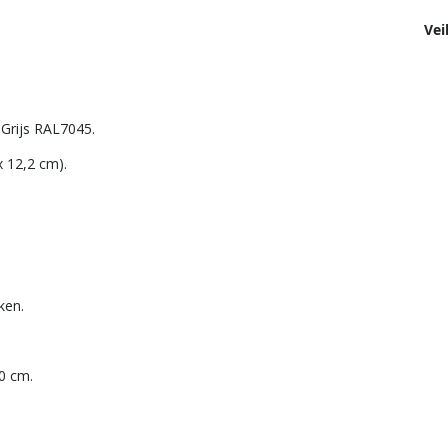
Vei
 Grijs RAL7045.
 12,2 cm).
ken.
0 cm.