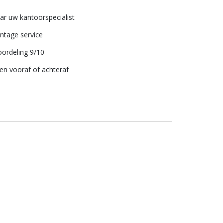
aar uw kantoorspecialist
tage service
ordeling 9/10
len vooraf of achteraf