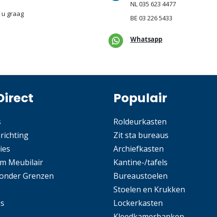
NL
035 623 4477
 u graag
BE
03 226 5433
Whatsapp
Direct
Populair
s
Roldeurkasten
nrichting
Zit sta bureaus
ies
Archiefkasten
m Meubilair
Kantine-/tafels
Zonder Grenzen
Bureaustoelen
Stoelen en Krukken
es
Lockerkasten
Kleedkamerbanken