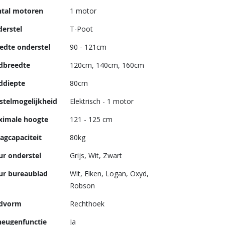
tal motoren
1 motor
erstel
T-Poot
edte onderstel
90 - 121cm
dbreedte
120cm, 140cm, 160cm
ddiepte
80cm
stelmogelijkheid
Elektrisch - 1 motor
imale hoogte
121 - 125 cm
agcapaciteit
80kg
ur onderstel
Grijs, Wit, Zwart
ur bureaublad
Wit, Eiken, Logan, Oxyd,
Robson
advorm
Rechthoek
eugenfunctie
Ja