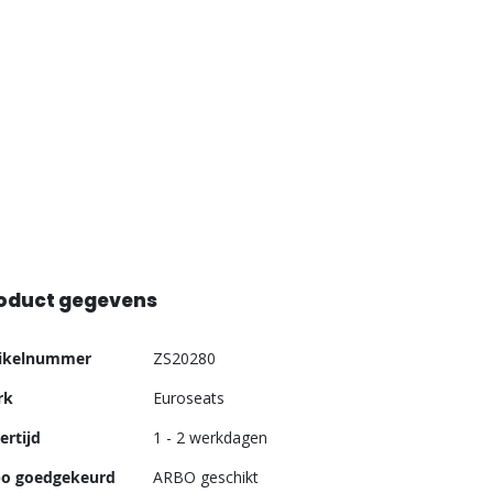
oduct gegevens
er
tikelnummer
ZS20280
ormatie
rk
Euroseats
ertijd
1 - 2 werkdagen
bo goedgekeurd
ARBO geschikt