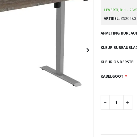
gallerij
LEVERTIJD:
1 - 2 
ARTIKEL
ZS20280
AFMETING BUREAU
KLEUR BUREAUBLA
KLEUR ONDERSTEL
KABELGOOT