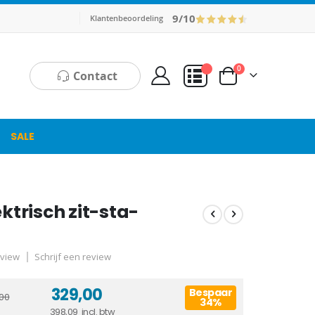
9/10
Klantenbeoordeling
producten
0
Contact
Cart
Mijn Offerte
SALE
ektrisch zit-sta-
view
Schrijf een review
329,00
Bespaar
00
34%
398,09