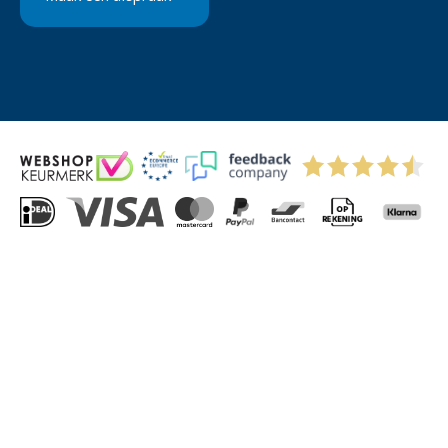
© 2004-2026 Via-Direct B.V.
Privacyverklaring
Cookies
Algemene Voorwaarden
Sitemap
Kitchenettesdirect: grootste keukenwebshop