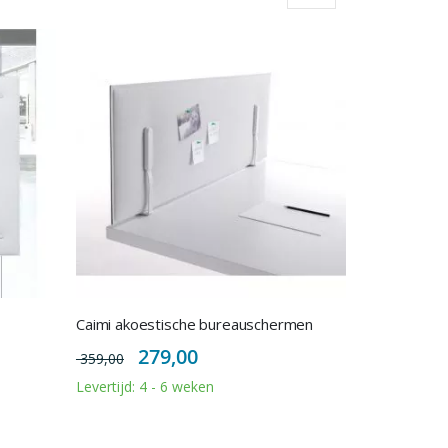
Caimi akoestische bureauschermen
Special
279,00
359,00
Price
Levertijd: 4 - 6 weken