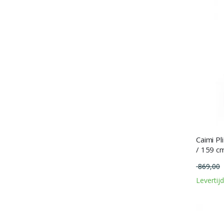
Caimi Pl
/ 159 c
869,00
Levertij