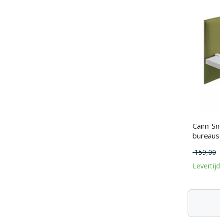
Caimi S
bureaus
159,00
Levertij