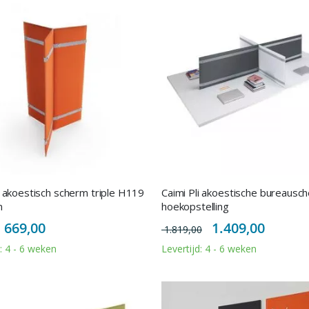
i akoestisch scherm triple H119
Caimi Pli akoestische bureausc
m
hoekopstelling
Special
Special
669,00
1.409,00
1.819,00
Price
Price
d: 4 - 6 weken
Levertijd: 4 - 6 weken