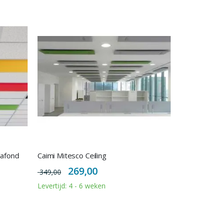
lafond
Caimi Mitesco Ceiling
Special
269,00
349,00
Price
Levertijd: 4 - 6 weken