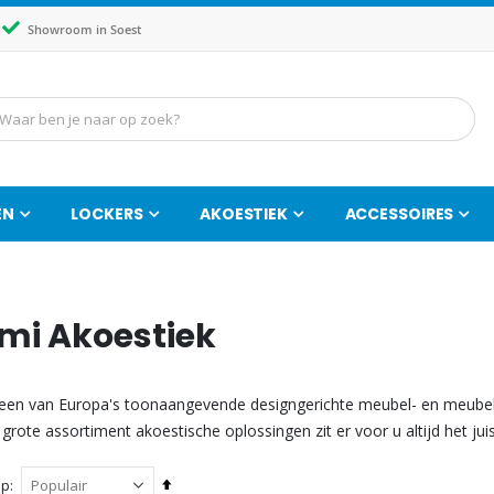
Showroom in Soest
EN
LOCKERS
AKOESTIEK
ACCESSOIRES
mi Akoestiek
 een van Europa's toonaangevende designgerichte meubel- en meubelfa
grote assortiment akoestische oplossingen zit er voor u altijd het ju
Van
op