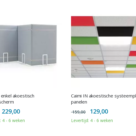
i enkel akoestisch
Caimi IN akoestische systeemp
scherm
panelen
Special
Special
229,00
129,00
159,00
Price
Price
d: 4 - 6 weken
Levertijd: 4 - 6 weken