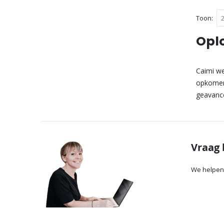
Toon
Oplo
Caimi we
opkomend
geavance
Vraag 
We helpen