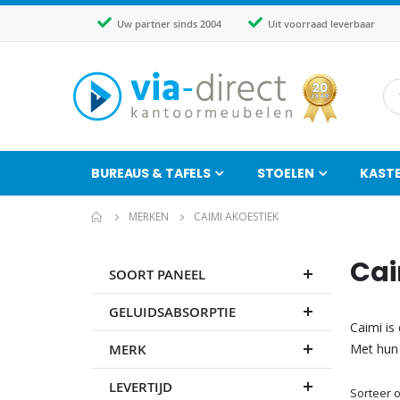
Uw partner sinds 2004
Uit voorraad leverbaar
BUREAUS & TAFELS
STOELEN
KAST
MERKEN
CAIMI AKOESTIEK
Cai
SOORT PANEEL
GELUIDSABSORPTIE
Caimi is
MERK
Met hun 
LEVERTIJD
Sorteer 