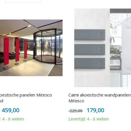
hoog
naar
laag
sorteren
koestische panelen Mitesco
Caimi akoestische wandpanelen
nd
Mitesco
Special
Special
459,00
179,00
229,00
Price
Price
d: 4 - 6 weken
Levertijd: 4 - 6 weken