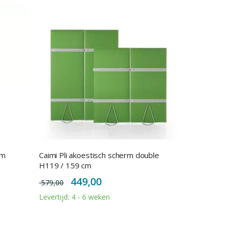
rm
Caimi Pli akoestisch scherm double
H119 / 159 cm
Special
449,00
579,00
Price
Levertijd: 4 - 6 weken