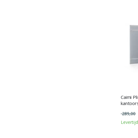
Caimi Pl
kantoor
289,00
Levertij