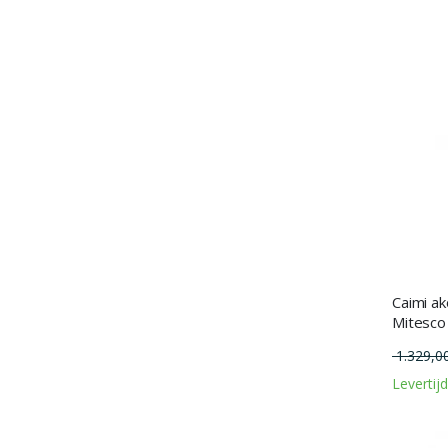
Caimi a
Mitesc
1.329,0
Levertij