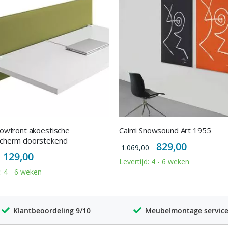
nowfront akoestische
Caimi Snowsound Art 1955
cherm doorstekend
Special
829,00
1.069,00
Price
Special
129,00
Price
Levertijd: 4 - 6 weken
d: 4 - 6 weken
Klantbeoordeling 9/10
Meubelmontage servic