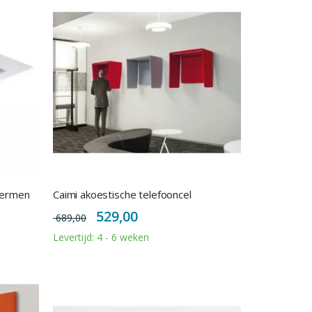
hermen
Caimi akoestische telefooncel
Special
529,00
689,00
Price
Levertijd: 4 - 6 weken