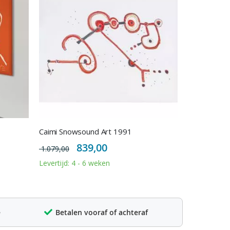
Caimi Snowsound Art 1991
Special
839,00
1.079,00
Price
Levertijd: 4 - 6 weken
e
Betalen vooraf of achteraf