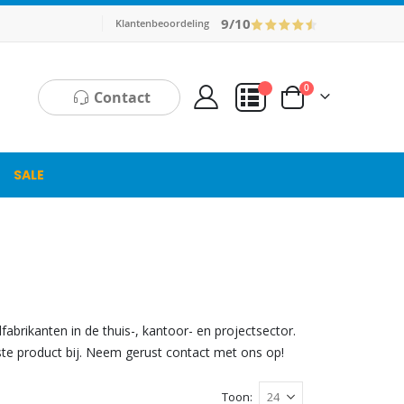
9/10
Klantenbeoordeling
producten
0
Contact
Cart
Mijn Offerte
SALE
brikanten in de thuis-, kantoor- en projectsector.
iste product bij. Neem gerust contact met ons op!
Toon