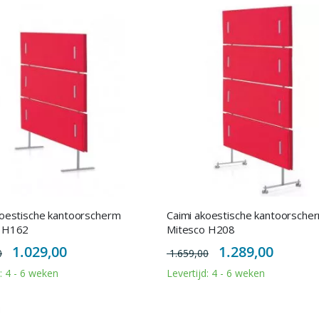
koestische kantoorscherm
Caimi akoestische kantoorsche
o H162
Mitesco H208
Special
Special
1.029,00
1.289,00
0
1.659,00
Price
Price
d: 4 - 6 weken
Levertijd: 4 - 6 weken