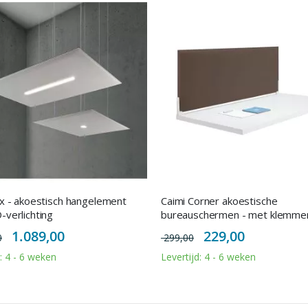
ux - akoestisch hangelement
Caimi Corner akoestische
-verlichting
bureauschermen - met klemme
Special
Special
1.089,00
229,00
0
299,00
Price
Price
d: 4 - 6 weken
Levertijd: 4 - 6 weken