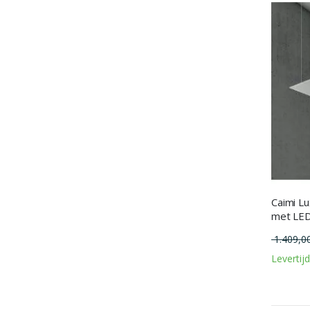
Caimi L
met LED
1.409,0
Levertij